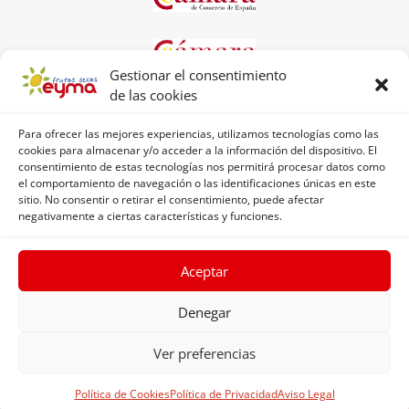
Gestionar el consentimiento
de las cookies
Para ofrecer las mejores experiencias, utilizamos tecnologías como las
cookies para almacenar y/o acceder a la información del dispositivo. El
consentimiento de estas tecnologías nos permitirá procesar datos como
el comportamiento de navegación o las identificaciones únicas en este
sitio. No consentir o retirar el consentimiento, puede afectar
negativamente a ciertas características y funciones.
Aceptar
©2019 Frutos Secos
Eyma
| A WordPress theme by
Quince Graphic
Denegar
Aviso legal
|
Política de privacidad
|
Política de
cookies
|
Términos y condiciones
Ver preferencias
Política de Cookies
Política de Privacidad
Aviso Legal