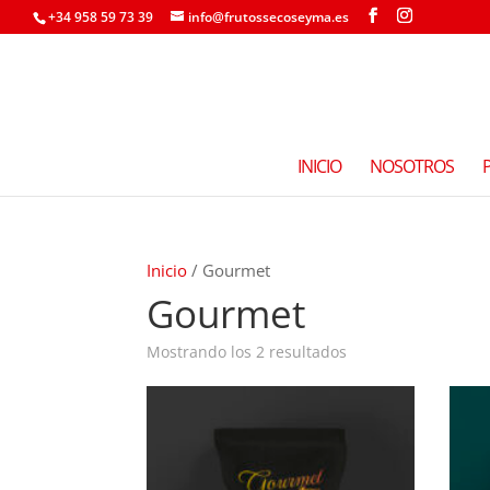
+34 958 59 73 39
info@frutossecoseyma.es
INICIO
NOSOTROS
Inicio
/ Gourmet
Gourmet
Mostrando los 2 resultados