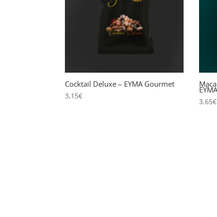
Cocktail Deluxe – EYMA Gourmet
Maca
EYMA
3,15
€
3,65
€