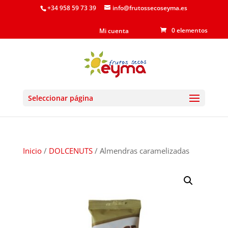
+34 958 59 73 39
info@frutossecoseyma.es
0 elementos
Mi cuenta
Seleccionar página
Inicio
/
DOLCENUTS
/ Almendras caramelizadas