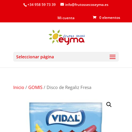
+34 958 59 73 39
info@frutossecoseyma.es
0 elementos
Mi cuenta
Seleccionar página
Inicio
/
GOMIS
/ Disco de Regaliz Fresa