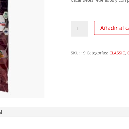
Cacahuetes repelados y con pi
Supermix
Añadir al c
cantidad
SKU:
19
Categorías:
CLASSIC
,
al