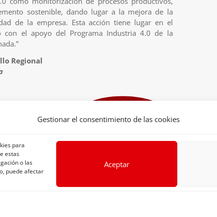
4.0 como monitorización de procesos productivos,
emento sostenible, dando lugar a la mejora de la
idad de la empresa. Esta acción tiene lugar en el
o con el apoyo del Programa Industria 4.0 de la
nada.”
lo Regional
a
Gestionar el consentimiento de las cookies
okies para
de estas
gación o las
Aceptar
2019 Frutos Secos
Eyma
| A WordPress theme by
Quince Graph
to, puede afectar
|
Política de privacidad
|
Política de cookies
|
Términos y 