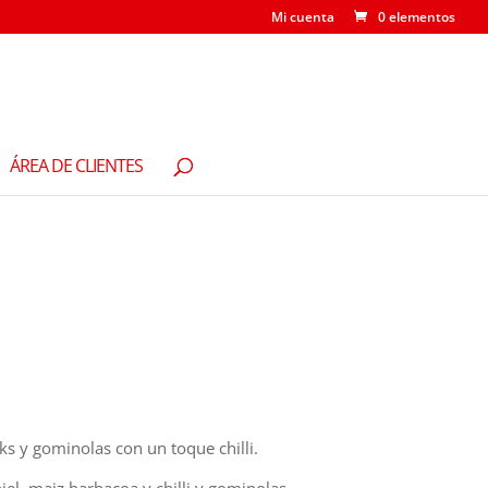
Mi cuenta
0 elementos
ÁREA DE CLIENTES
cks y gominolas con un toque chilli.