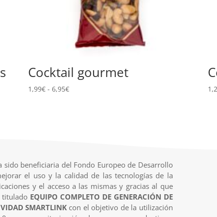
as
Cocktail gourmet
C
Rango
1,99
€
-
6,95
€
1,
de
precios:
desde
1,99€
hasta
6,95€
 sido beneficiaria del Fondo Europeo de Desarrollo
ejorar el uso y la calidad de las tecnologías de la
caciones y el acceso a las mismas y gracias al que
 titulado
EQUIPO COMPLETO DE GENERACIÓN DE
VIDAD SMARTLINK
con el objetivo de la utilización