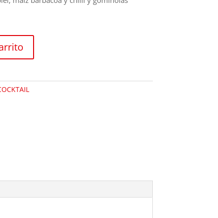
el, maiz barbacoa y chilli y gominolas
arrito
COCKTAIL