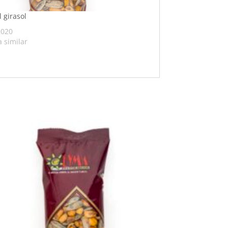
l girasol
2020
 similar