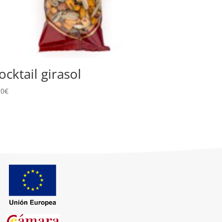
ocktail girasol
20
€