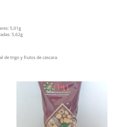
ares: 5,01g
radas: 5,62g
 de trigo y frutos de cáscara.