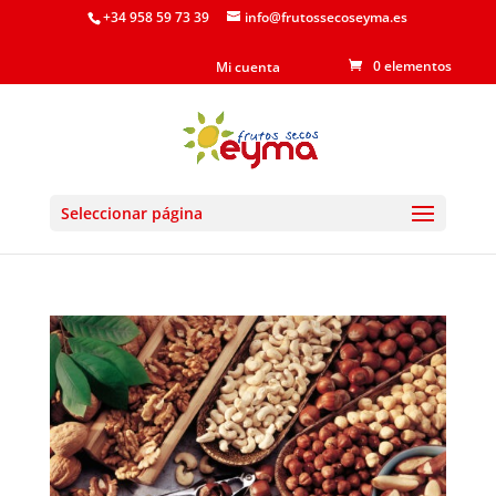
+34 958 59 73 39
info@frutossecoseyma.es
0 elementos
Mi cuenta
Seleccionar página